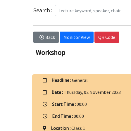
Search :
Back
Monitor View
QR Code
Workshop
Headline :
General
Date :
Thursday, 02 November 2023
Start Time :
00:00
End Time :
00:00
Location :
Class 1