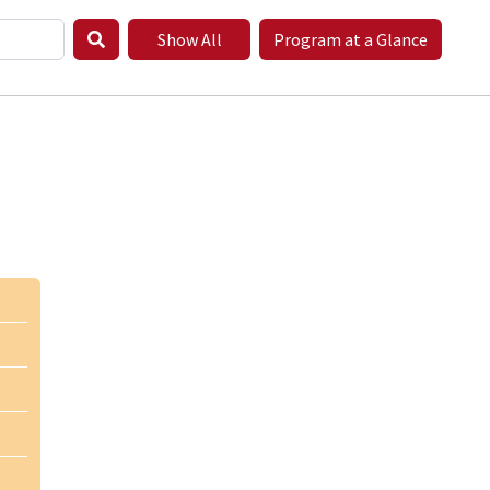
Show All
Program at a Glance