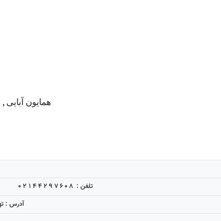
,
همایون آبایی
02144297608
تلفن :
آدرس : تهرا