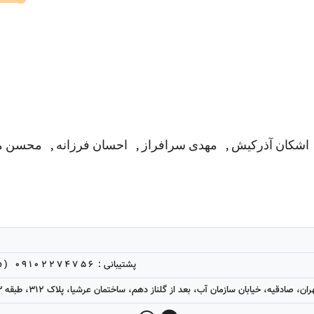
محسن م
,
احسان فرزانه
,
مهدی سرافراز
,
اشکان آذرکیش
09102274756 (Telegram, WhatsApp)
پشتیبانی :
ن، صادقیه، خیابان سازمان آب، بعد از گلناز دهم، ساختمان عرشیا، پلاک 312، طبقه 3، واحد 9