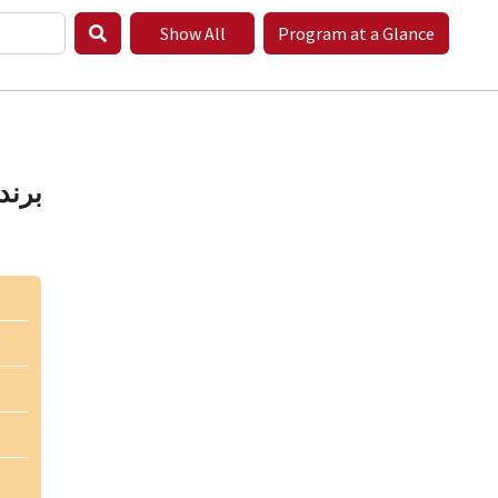
Show All
Program at a Glance
برند