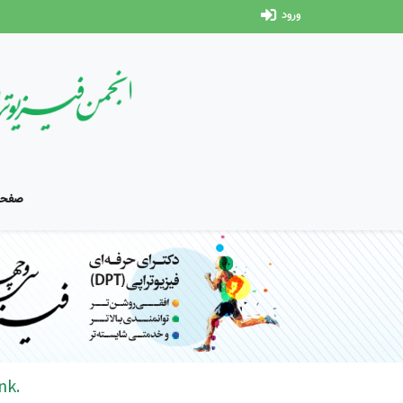
ورود
صفحه
nk.