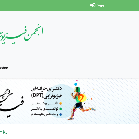
ورود
صفحه
nk.