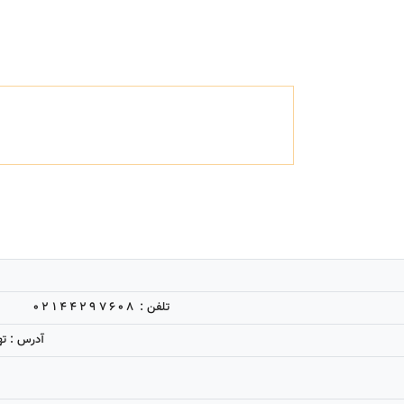
02144297608
تلفن :
آدرس : تهرا