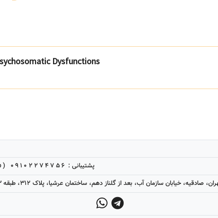
 Psychosomatic Dysfunctions
09102274756 (Telegram, WhatsApp)
پشتیبانی :
ن، صادقیه، خیابان سازمان آب، بعد از گلناز دهم، ساختمان عرشیا، پلاک 312، طبقه 3، واحد 9