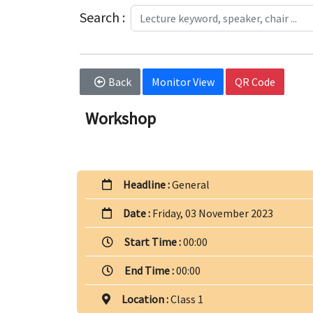
Search :
Back
Monitor View
QR Code
Workshop
Headline :
General
Date :
Friday, 03 November 2023
Start Time :
00:00
End Time :
00:00
Location :
Class 1