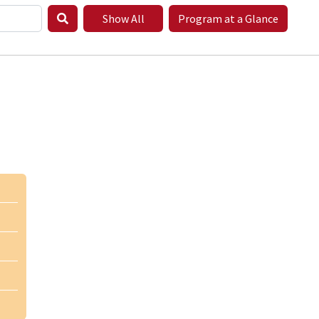
Show All
Program at a Glance